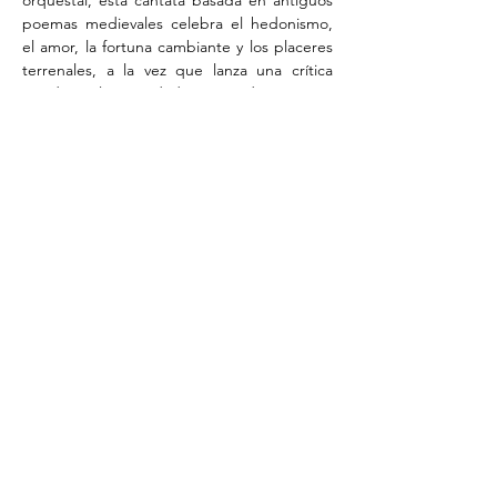
orquestal, esta cantata basada en antiguos 
poemas medievales celebra el hedonismo, 
el amor, la fortuna cambiante y los placeres 
terrenales, a la vez que lanza una crítica 
mordaz a la sociedad. Estrenada en 1937, 
sigue siendo una de las piezas más 
vibrantes y populares del repertorio clásico.
Dos mundos, una noche.
Desde la delicadeza de una guitarra que 
evoca Andalucía hasta los coros incendiarios 
que celebran la intensidad de vivir.
Un concierto para sentir, vibrar… y recordar.
*Precios: 48 y 52€