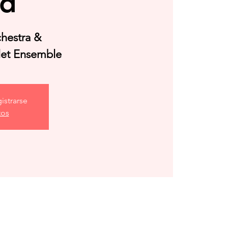
ad
chestra &
llet Ensemble
istrarse
tos