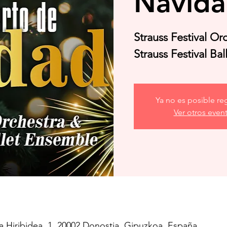
Navid
Strauss Festival Or
Strauss Festival Ba
Ya no es posible reg
Ver otros even
la Hiribidea, 1, 20002 Donostia, Gipuzkoa, España