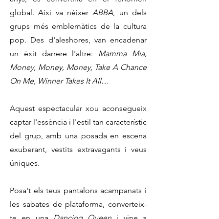
global. Així va néixer
ABBA
, un dels
grups més emblemàtics de la cultura
pop. Des d'aleshores, van encadenar
un èxit darrere l'altre:
Mamma Mia,
Money, Money, Money, Take A Chance
On Me, Winner Takes It All…
Aquest espectacular xou aconsegueix
captar l'essència i l'estil tan característic
del grup, amb una posada en escena
exuberant, vestits extravagants i veus
úniques.
Posa't els teus pantalons acampanats i
les sabates de plataforma, converteix-
te en una
Dancing Queen
i vine a