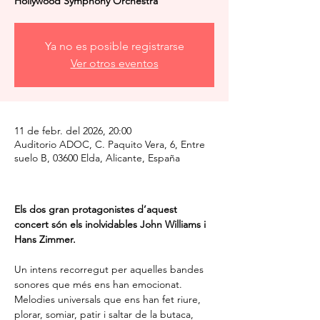
Hollywood Symphony Orchestra
Ya no es posible registrarse
Ver otros eventos
11 de febr. del 2026, 20:00
Auditorio ADOC, C. Paquito Vera, 6, Entre
suelo B, 03600 Elda, Alicante, España
Els dos gran protagonistes d’aquest 
concert són els inolvidables John Williams i 
Hans Zimmer.
Un intens recorregut per aquelles bandes 
sonores que més ens han emocionat. 
Melodies universals que ens han fet riure, 
plorar, somiar, patir i saltar de la butaca, 