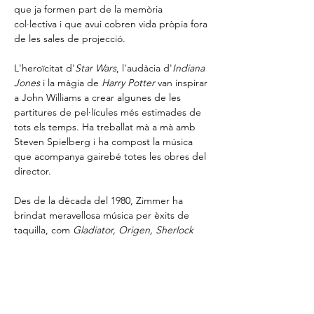
que ja formen part de la memòria 
col·lectiva i que avui cobren vida pròpia fora 
de les sales de projecció.
L'heroïcitat d'
Star Wars
, l'audàcia d'
Indiana 
Jones
 i la màgia de 
Harry Potter
 van inspirar 
a John Williams a crear algunes de les 
partitures de pel·lícules més estimades de 
tots els temps. Ha treballat mà a mà amb 
Steven Spielberg i ha compost la música 
que acompanya gairebé totes les obres del 
director.
Des de la dècada del 1980, Zimmer ha 
brindat meravellosa música per èxits de 
taquilla, com 
Gladiator, Origen, Sherlock 
Holmes, Pirates de el Carib
, la trilogia de 
The Dark Knigh
t i el guanyador del premi 
múltiple 
El Rei Lleó
, així com molts altres 
projectes de cinema i televisió. Hans 
Zimmer ha creat mons de so centellejants 