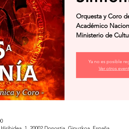
Orquesta y Coro de
Académico Nacion
Ministerio de Cultu
Ya no es posible reg
Ver otros even
00
a Hiribidea, 1, 20002 Donostia, Gipuzkoa, España