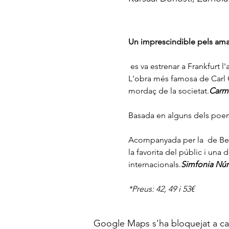
Un imprescindible pels amants 
 es va estrenar a Frankfurt l'any 1937. Vuitanta anys després segueix sonant a les sales de concerts de tot el món. 
L'obra més famosa de Carl O
mordaç de la societat.
Carm
Basada en alguns dels poemes
Acompanyada per la 
 de Be
la favorita del públic i una
internacionals.
Simfonia Núm
*Preus: 42, 49 i 53€
Google Maps s'ha bloquejat a caus