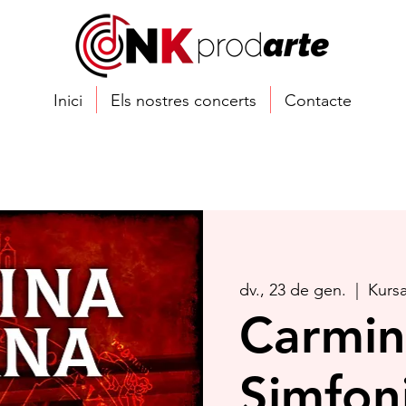
Inici
Els nostres concerts
Contacte
dv., 23 de gen.
  |  
Kursa
Carmin
Simfon