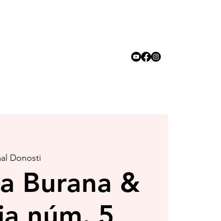
al Donosti
a Burana &
ia núm. 5