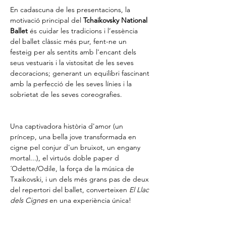
En cadascuna de les presentacions, la 
motivació principal del 
Tchaikovsky National 
Ballet
 és cuidar les tradicions i l’essència 
del ballet clàssic més pur, fent-ne un 
festeig per als sentits amb l'encant dels 
seus vestuaris i la vistositat de les seves 
decoracions; generant un equilibri fascinant 
amb la perfecció de les seves línies i la 
sobrietat de les seves coreografies.
Una captivadora història d'amor (un 
príncep, una bella jove transformada en 
cigne pel conjur d'un bruixot, un engany 
mortal...), el virtuós doble paper d
´Odette/Odile, la força de la música de 
Txaikovski, i un dels més grans pas de deux 
del repertori del ballet, converteixen 
El Llac 
dels Cignes
 en una experiència única!