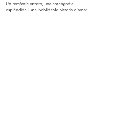
Un romàntic entorn, una coreografia 
esplèndida i una inoblidable història d'amor 
sentenciat es combinen per a fer del 
Llac 
dels Cignes
 un autèntic ballet clàssic, 
aclamat pel públic a tot el món.
Durant la seva àmplia trajectòria, el 
Tchaikovsky National Ballet
 ha realitzat 
nombroses i reeixides gires recorrent els 
millors escenaris d'Europa.
*Preus: 59, 54, 51, 45 i 42€
Comparteix l'esdeveniment