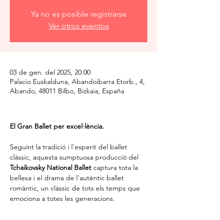
Ya no es posible registrarse
Ver otros eventos
03 de gen. del 2025, 20:00
Palacio Euskalduna, Abandoibarra Etorb., 4,
Abando, 48011 Bilbo, Bizkaia, España
El Gran Ballet per excel·lència.
Seguint la tradició i l'esperit del ballet 
clàssic, aquesta sumptuosa producció del 
Tchaikovsky National Ballet
 captura tota la 
bellesa i el drama de l'autèntic ballet 
romàntic, un clàssic de tots els temps que 
emociona a totes les generacions.