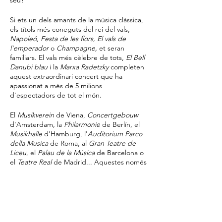
seu?
Si ets un dels amants de la música clàssica,
els títols més coneguts del rei del vals,
Napoleó, Festa de les flors, El vals de
l'emperador
o
Champagne,
et seran
familiars. El vals més cèlebre de tots,
El Bell
Danubi blau
i la
Marxa Radetzky
completen
aquest extraordinari concert que ha
apassionat a més de 5 milions
d'espectadors de tot el món.
El
Musikverein
de Viena,
Concertgebouw
d'Amsterdam, la
Philarmonie
de Berlín, el
Musikhalle
d'Hamburg, l'
Auditorium Parco
della Musica
de Roma, al
Gran Teatre de
Liceu
, el
Palau de la Música
de Barcelona o
el
Teatre Real
de Madrid... Aquestes només
són algunes de les sales que es van omplir
per veure un dels esdeveniments més
esperats de la temporada musical.
Ara tu també podràs gaudir d'aquest
fenomen musical!