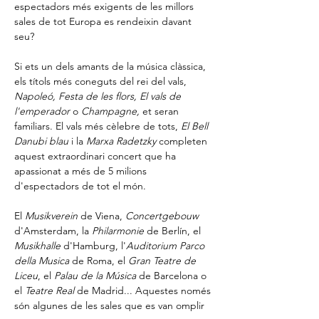
espectadors més exigents de les millors 
sales de tot Europa es rendeixin davant 
seu?
Si ets un dels amants de la música clàssica, 
els títols més coneguts del rei del vals, 
Napoleó, Festa de les flors, El vals de 
l'emperador
 o 
Champagne,
 et seran 
familiars. El vals més cèlebre de tots, 
El Bell 
Danubi blau
 i la 
Marxa Radetzky
 completen 
aquest extraordinari concert que ha 
apassionat a més de 5 milions 
d'espectadors de tot el món.
El 
Musikverein
 de Viena, 
Concertgebouw
d'Amsterdam, la 
Philarmonie
 de Berlín, el 
Musikhalle
 d'Hamburg, l'
Auditorium Parco 
della Musica
 de Roma, el 
Gran Teatre de 
Liceu
, el 
Palau de la Música
 de Barcelona o 
el 
Teatre Real
 de Madrid... Aquestes només 
són algunes de les sales que es van omplir 