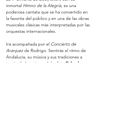
inmortal 
Himno de la Alegría
, es una 
poderosa cantata que se ha convertido en 
la favorita del público y en una de las obras 
musicales clásicas más interpretadas por las 
orquestas internacionales.
Irá acompañada por el 
Concierto de 
Aranjuez
 de Rodrigo. Sentirás el ritmo de 
Andalucía, su música y sus tradiciones a 
través de la guitarra del solista 
Rolando 
Saad
, quien logra lo imposible: transmitir, a 
través de las cuerdas, los días felices por los 
jardines de Aranjuez, el diálogo con la 
naturaleza y el espíritu alegre de la obra. 
*Precios: 55, 50, 45, 41 y 35€
Comparteix l'esdeveniment