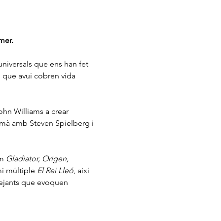
mer.
iversals que ens han fet 
 i que avui cobren vida 
John Williams a crear 
a mà amb Steven Spielberg i 
m 
Gladiator, Origen, 
i múltiple 
El Rei Lleó
, així 
lejants que evoquen 