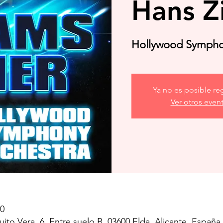
Hans 
Hollywood Sympho
Ya no es posible reg
Ver otros even
00
to Vera, 6, Entre suelo B, 03600 Elda, Alicante, España