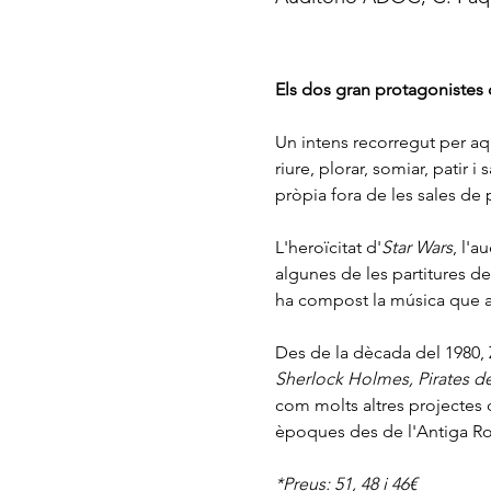
Els dos gran protagonistes 
Un intens recorregut per a
riure, plorar, somiar, patir 
pròpia fora de les sales de 
L'heroïcitat d'
Star Wars
, l'a
algunes de les partitures d
ha compost la música que a
Des de la dècada del 1980, 
Sherlock Holmes, Pirates de
com molts altres projectes 
èpoques des de l'Antiga Roma
*Preus: 51, 48 i 46€