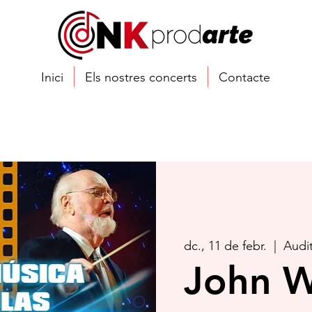
Inici
Els nostres concerts
Contacte
dc., 11 de febr.
  |  
Audi
John W