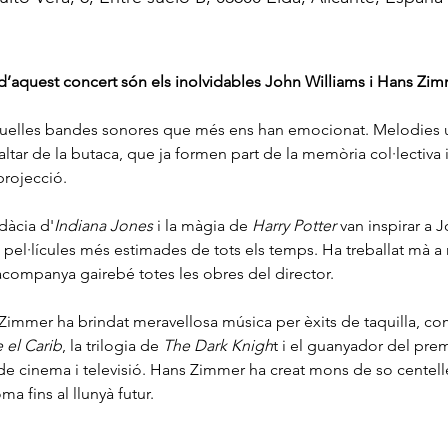
d’aquest concert són els inolvidables John Williams i Hans Zim
quelles bandes sonores que més ens han emocionat. Melodies un
i saltar de la butaca, que ja formen part de la memòria col·lectiva
projecció.
udàcia d'
Indiana Jones
 i la màgia de 
Harry Potter
 van inspirar a 
e pel·lícules més estimades de tots els temps. Ha treballat mà 
companya gairebé totes les obres del director.
Zimmer ha brindat meravellosa música per èxits de taquilla, co
 el Carib
, la trilogia de 
The Dark Knigh
t i el guanyador del prem
de cinema i televisió. Hans Zimmer ha creat mons de so centel
 fins al llunyà futur.