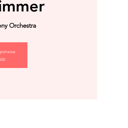
Zimmer
ny Orchestra
istrarse
tos