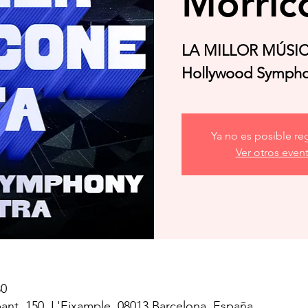
Morric
LA MILLOR MÚSIC
Hollywood Sympho
Ya no es posible reg
Ver otros even
30
pant, 150, L'Eixample, 08013 Barcelona, España