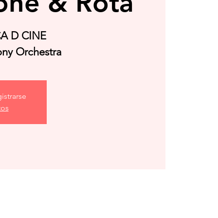
one & Rota
A D CINE
ny Orchestra
istrarse
tos