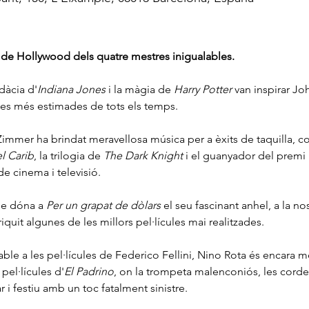
 de Hollywood dels quatre mestres inigualables.
udàcia d'
Indiana Jones
 i la màgia de 
Harry Potter
 van inspirar Jo
ules més estimades de tots els temps.
immer ha brindat meravellosa música per a èxits de taquilla, c
l Carib
, la trilogia de 
The Dark Knight
 i el guanyador del premi 
e cinema i televisió.
ue dóna a 
Per un grapat de dòlars 
el seu fascinant anhel, a la no
uit algunes de les millors pel·lícules mai realitzades.
ble a les pel·lícules de Federico Fellini, Nino Rota és encara m
pel·lícules d'
El Padrino
, on la trompeta malenconiós, les corde
i festiu amb un toc fatalment sinistre.