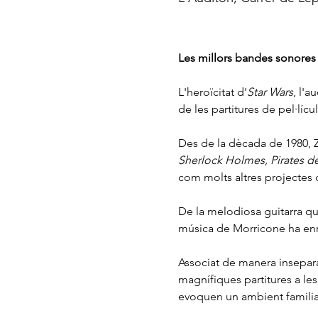
Les millors bandes sonores
L'heroïcitat d'
Star Wars
, l'a
de les partitures de pel·líc
Des de la dècada de 1980, Z
Sherlock Holmes, Pirates de
com molts altres projectes d
De la melodiosa guitarra q
música de Morricone ha enriq
Associat de manera insepara
magnífiques partitures a les 
evoquen un ambient familiar 