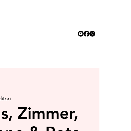
itori
ms, Zimmer,