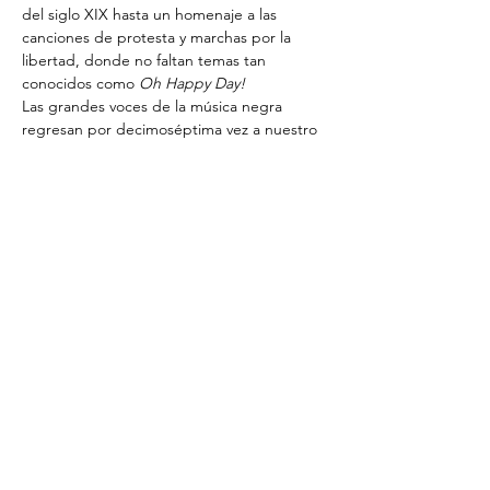
del siglo XIX hasta un homenaje a las 
canciones de protesta y marchas por la 
libertad, donde no faltan temas tan 
conocidos como 
Oh Happy Day!
Las grandes voces de la música negra 
regresan por decimoséptima vez a nuestro 
país, esta vez con una renovada propuesta 
aderezada con los ritmos del funk y del 
blues.
¡Aleluya!
*Precios: 45, 42, 39, 35 y 33€
Compartir este evento