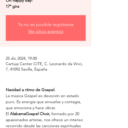
Oh happy day!
17ª gira
Ya no es posible registrarse
Ver otros eventos
25 dic 2024, 19:00
Cartuja Center CITE, C. Leonardo da Vinci,
7, 41092 Sevilla, España
Navidad a ritmo de Gospel.
La música Góspel es devoción en estado 
puro. Es energía que envuelve y contagia, 
que emociona y hace vibrar.
El 
AlabamaGospel Choir, 
formado por 20 
apasionados artistas, nos ofrece un intenso 
recorrido desde las canciones espirituales 