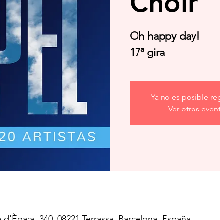
Choir
Oh happy day!
17ª gira
Ya no es posible reg
Ver otros even
a d'Ègara, 340, 08221 Terrassa, Barcelona, España