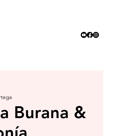
rtega
a Burana &
onía