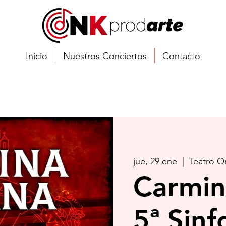
Inicio
Nuestros Conciertos
Contacto
jue, 29 ene
  |  
Teatro O
Carmin
5ª Sinf