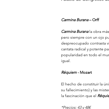
Carmina Burana
 – Orff
Carmina Burana
 la obra más
pero siempre con un ojo pu
despreocupado contrasta viv
cantata radical y potente pa
popularidad en todo el mund
igual.
Réquiem
 - Mozart
El hecho de constituir la ú
su fallecimiento) y las mis
la fascinación que el 
Réqui
*Precios: 43 y 48€