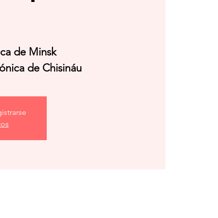
ica de Minsk
mónica de Chisináu
istrarse
tos