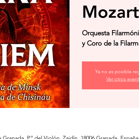
Mozart
Orquesta Filarmón
y Coro de la Filar
Ya no es posible reg
Ver otros even
 Granada, P.º del Violón, Zaidín, 18006 Granada, España