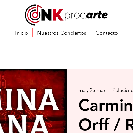
Inicio
Nuestros Conciertos
Contacto
mar, 25 mar
  |  
Palacio
Carmin
Orff /