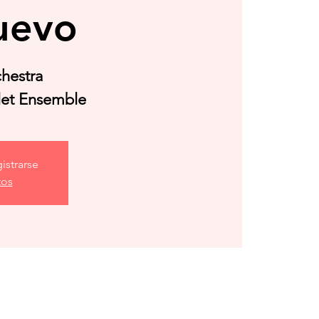
uevo
chestra
llet Ensemble
istrarse
tos