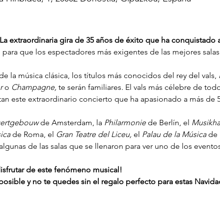
– La extraordinaria gira de 35 años de éxito que ha conquistado 
 para que los espectadores más exigentes de las mejores salas
e la música clásica, los títulos más conocidos del rey del vals, 
r 
o 
Champagne, 
te serán familiares
. 
El vals más célebre de todo
an este extraordinario concierto que ha apasionado a más de 
ertgebouw 
de Amsterdam, la 
Philarmonie 
de Berlín, el 
Musikhal
ica 
de Roma, el 
Gran Teatre del Liceu, 
el 
Palau de la Música 
de 
 algunas de las salas que se llenaron para ver uno de los event
isfrutar de este fenómeno musical!
 posible y no te quedes sin el regalo perfecto para estas Navida