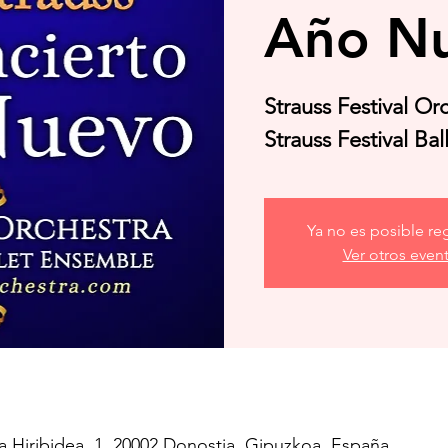
Año N
Strauss Festival Or
Strauss Festival Ba
Ya no es posible reg
Ver otros even
la Hiribidea, 1, 20002 Donostia, Gipuzkoa, España