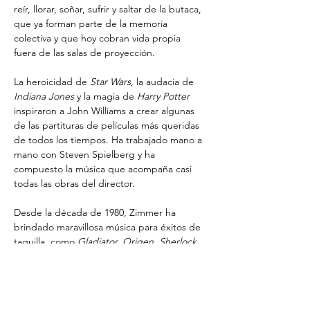
reír, llorar, soñar, sufrir y saltar de la butaca, 
que ya forman parte de la memoria 
colectiva y que hoy cobran vida propia 
fuera de las salas de proyección.
La heroicidad de 
Star Wars
, la audacia de 
Indiana Jones
 y la magia de 
Harry Potter
inspiraron a John Williams a crear algunas 
de las partituras de películas más queridas 
de todos los tiempos. Ha trabajado mano a 
mano con Steven Spielberg y ha 
compuesto la música que acompaña casi 
todas las obras del director.
Desde la década de 1980, Zimmer ha 
brindado maravillosa música para éxitos de 
taquilla, como 
Gladiator, Origen, Sherlock 
Holmes, Piratas del Caribe,
 la trilogía de 
The Dark Knight
 y el ganador del premio 
múltiple 
El Rey León
, así como muchos 
otros proyectos de cine y televisión. Hans 