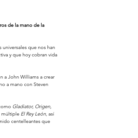
ros de la mano de la 
 universales que nos han 
ctiva y que hoy cobran vida 
on a John Williams a crear 
ano a mano con Steven 
 como 
Gladiator, Origen, 
 múltiple 
El Rey León
, así 
ido centelleantes que 