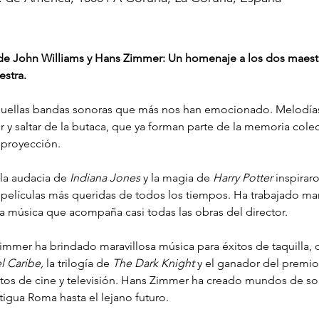
s de John Williams y Hans Zimmer: Un homenaje a los dos maest
stra.
quellas bandas sonoras que más nos han emocionado. Melodías
frir y saltar de la butaca, que ya forman parte de la memoria cole
 proyección.
 la audacia de 
Indiana Jones
 y la magia de 
Harry Potter
 inspirar
de películas más queridas de todos los tiempos. Ha trabajado m
a música que acompaña casi todas las obras del director.
immer ha brindado maravillosa música para éxitos de taquilla,
l Caribe,
 la trilogía de 
The Dark Knight
 y el ganador del premio
s de cine y televisión. Hans Zimmer ha creado mundos de son
igua Roma hasta el lejano futuro.