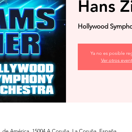
Hans 
Hollywood Sympho
Ya no es posible reg
Ver otros even
a. de América, 15004 A Coruña, La Coruña, España