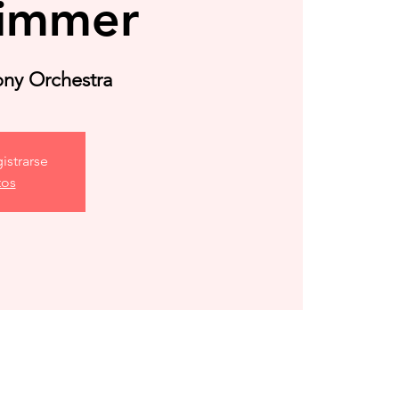
Zimmer
ny Orchestra
istrarse
tos