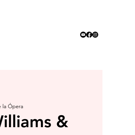
e la Ópera
illiams &