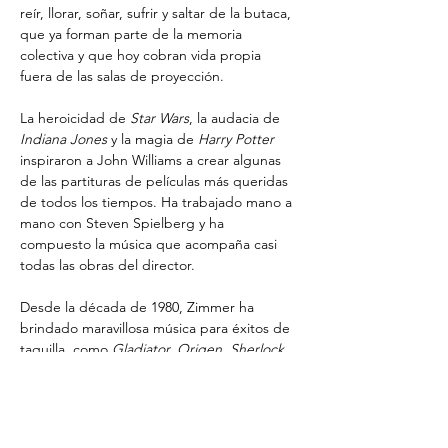
reír, llorar, soñar, sufrir y saltar de la butaca, 
que ya forman parte de la memoria 
colectiva y que hoy cobran vida propia 
fuera de las salas de proyección.
La heroicidad de 
Star Wars
, la audacia de 
Indiana Jones
 y la magia de 
Harry Potter
inspiraron a John Williams a crear algunas 
de las partituras de películas más queridas 
de todos los tiempos. Ha trabajado mano a 
mano con Steven Spielberg y ha 
compuesto la música que acompaña casi 
todas las obras del director.
Desde la década de 1980, Zimmer ha 
brindado maravillosa música para éxitos de 
taquilla, como 
Gladiator, Origen, Sherlock 
Holmes, Piratas del Caribe,
 la trilogía de 
The Dark Knight
 y el ganador del premio 
múltiple 
El Rey León
, así como muchos 
otros proyectos de cine y televisión. Hans 