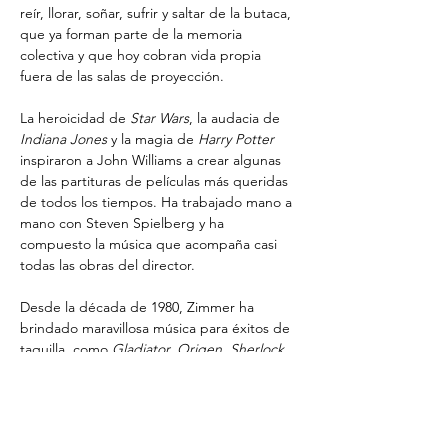
reír, llorar, soñar, sufrir y saltar de la butaca, 
que ya forman parte de la memoria 
colectiva y que hoy cobran vida propia 
fuera de las salas de proyección.
La heroicidad de 
Star Wars
, la audacia de 
Indiana Jones
 y la magia de 
Harry Potter
inspiraron a John Williams a crear algunas 
de las partituras de películas más queridas 
de todos los tiempos. Ha trabajado mano a 
mano con Steven Spielberg y ha 
compuesto la música que acompaña casi 
todas las obras del director.
Desde la década de 1980, Zimmer ha 
brindado maravillosa música para éxitos de 
taquilla, como 
Gladiator, Origen, Sherlock 
Holmes, Piratas del Caribe,
 la trilogía de 
The Dark Knight
 y el ganador del premio 
múltiple 
El Rey León
, así como muchos 
otros proyectos de cine y televisión. Hans 