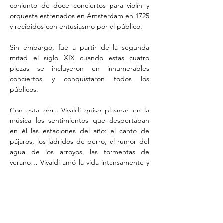
conjunto de doce conciertos para violín y 
orquesta estrenados en Ámsterdam en 1725 
y recibidos con entusiasmo por el público.
Sin embargo, fue a partir de la segunda 
mitad el siglo XIX cuando estas cuatro 
piezas se incluyeron en innumerables 
conciertos y conquistaron todos los 
públicos.
Con esta obra Vivaldi quiso plasmar en la 
música los sentimientos que despertaban 
en él las estaciones del año: el canto de 
pájaros, los ladridos de perro, el rumor del 
agua de los arroyos, las tormentas de 
verano… Vivaldi amó la vida intensamente y 
pasó largas horas escuchando y observando 
la naturaleza para reflejarla en su partitura.
El concierto también contará con grandes 
obras como el 
Canon
de Pachelbel, el 