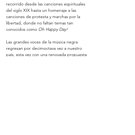
recorrido desde las canciones espirituales 
del siglo XIX hasta un homenaje a las 
canciones de protesta y marchas por la 
libertad, donde no faltan temas tan 
conocidos como 
Oh Happy Day!
Las grandes voces de la música negra 
regresan por decimoctava vez a nuestro 
país, esta vez con una renovada propuesta 
aderezada con los ritmos del funk y del 
blues.
¡Aleluya!
*Precios: 37, 42 y 47€
Compartir este evento