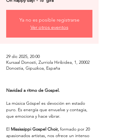
Oh happy day! - 18ª gira
Ya no es posible registrarse
Ver otros eventos
29 dic 2025, 20:00
Kursaal Donosti, Zurriola Hiribidea, 1, 20002
Donostia, Gipuzkoa, España
Navidad a ritmo de Gospel.
La música Góspel es devoción en estado 
puro. Es energía que envuelve y contagia, 
que emociona y hace vibrar.
El 
Mississippi Gospel Choir, 
formado por 20 
apasionados artistas, nos ofrece un intenso 